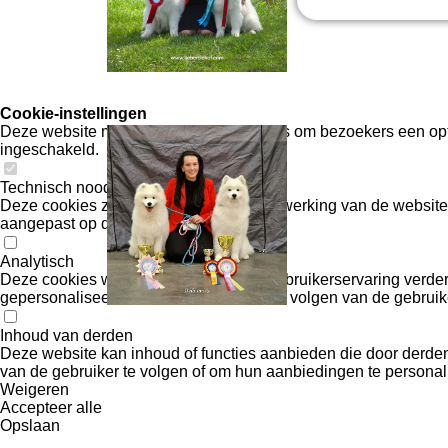
Cookie-instellingen
Deze website maakt gebruik van cookies om bezoekers een opt
ingeschakeld.
Technisch noodzakelijk
Deze cookies zijn noodzakelijk voor de werking van de website
aangepast op de vraag van bezoekers.
Analytisch
Deze cookies worden gebruikt om de gebruikerservaring verder 
gepersonaliseerde advertenties door het volgen van de gebruike
Inhoud van derden
Deze website kan inhoud of functies aanbieden die door derden
van de gebruiker te volgen of om hun aanbiedingen te personali
Weigeren
Accepteer alle
Opslaan